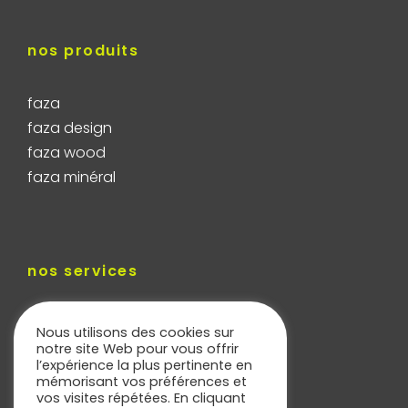
nos produits
faza
faza design
faza wood
faza minéral
nos services
trouver un revendeur
Nous utilisons des cookies sur
calculateur de bardage
notre site Web pour vous offrir
l’expérience la plus pertinente en
téléchargements techniques
mémorisant vos préférences et
contactez-nous
vos visites répétées. En cliquant